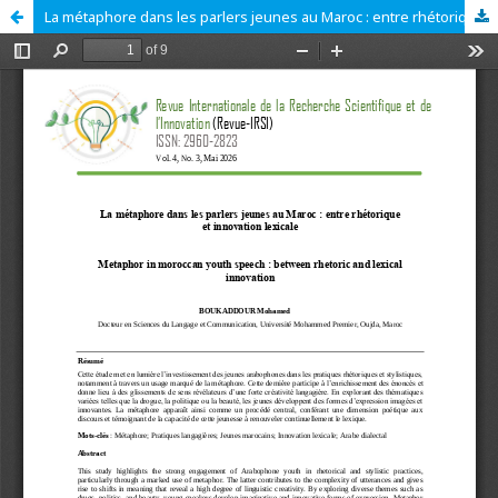
La métaphore dans les parlers jeunes au Maroc : entre rhétorique et innovation lexicale