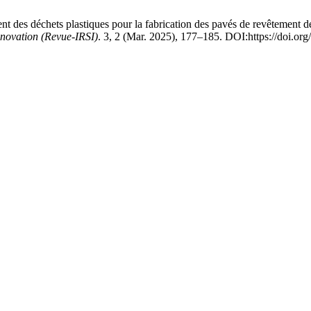
s déchets plastiques pour la fabrication des pavés de revêtement de s
Innovation (Revue-IRSI)
. 3, 2 (Mar. 2025), 177–185. DOI:https://doi.o