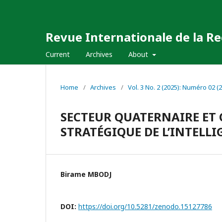
Revue Internationale de la Re
Current
Archives
About
Home
/
Archives
/
Vol. 3 No. 2 (2025): Numéro 02 (
SECTEUR QUATERNAIRE ET C
STRATÉGIQUE DE L’INTELL
Birame MBODJ
DOI:
https://doi.org/10.5281/zenodo.15127786