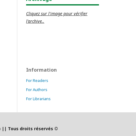
Cliquez sur l'image pour vérifier
l'archive..
Information
For Readers
For Authors
For Librarians
)
|
| Tous droits réservés ©