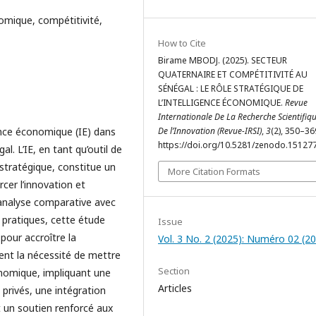
nomique, compétitivité,
How to Cite
Birame MBODJ. (2025). SECTEUR
QUATERNAIRE ET COMPÉTITIVITÉ AU
SÉNÉGAL : LE RÔLE STRATÉGIQUE DE
L’INTELLIGENCE ÉCONOMIQUE.
Revue
Internationale De La Recherche Scientifiqu
igence économique (IE) dans
De l’Innovation (Revue-IRSI)
,
3
(2), 350–36
https://doi.org/10.5281/zenodo.15127
. L’IE, en tant qu’outil de
n stratégique, constitue un
More Citation Formats
rcer l’innovation et
 analyse comparative avec
pratiques, cette étude
Issue
pour accroître la
Vol. 3 No. 2 (2025): Numéro 02 (2
ent la nécessité de mettre
Section
conomique, impliquant une
Articles
 privés, une intégration
t un soutien renforcé aux