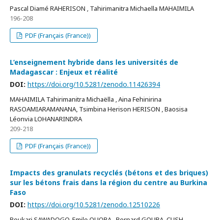
Pascal Diamé RAHERISON , Tahirimanitra Michaella MAHAIMILA
196-208
PDF (Français (France))
L’enseignement hybride dans les universités de
Madagascar : Enjeux et réalité
DOI:
https://doi.org/10.5281/zenodo.11426394
MAHAIMILA Tahirimanitra Michaëlla , Aina Fehinirina
RASOAMIARAMANANA, Tsimbina Herison HERISON , Baosisa
Léonvia LOHANARINDRA
209-218
PDF (Français (France))
Impacts des granulats recyclés (bétons et des briques)
sur les bétons frais dans la région du centre au Burkina
Faso
DOI:
https://doi.org/10.5281/zenodo.12510226
Boukari SAWADOGO, Emile OUOBA , Bernard GOUBA, CUSH